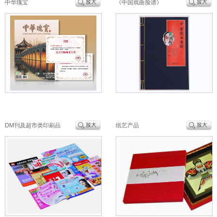
中华瑰宝
《中国戏曲脸谱》
DM刊及超市类印刷品
纸艺产品