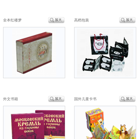
全本红楼梦
高档包装
外文书籍
国外儿童卡书