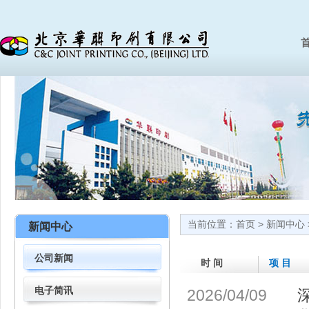
首
当前位置：
首页
>
新闻中心
新闻中心
公司新闻
时 间
项 目
电子简讯
2026/04/09